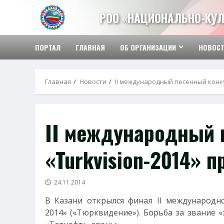
Перейти
РОО «НАЦИОНАЛЬНО-КУЛ
к
содержимому
ПОРТАЛ
ГЛАВНАЯ
ОБ ОРГАНИЗАЦИИ
НОВОС
Главная
Новости
II международный песенный конку
II международный 
«Turkvision-2014» 
24.11.2014
В Казани открылся финал II международно
2014» («Тюрквидение»). Борьба за звание 