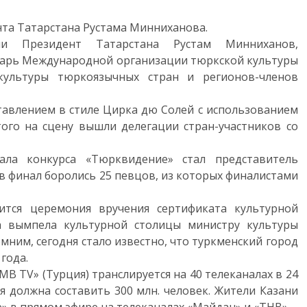
та Татарстана Рустама Минниханова.
ли Президент Татарстана Рустам Минниханов,
тарь Международной организации тюркской культуры
ультуры тюркоязычных стран и регионов-членов
тавлением в стиле Цирка дю Солей с использованием
того на сцену вышли делегации стран-участников со
ла конкурса «Тюрквидение» стал представитель
 в финал боролись 25 певцов, из которых финалистами
оится церемония вручения сертификата культурной
а вымпела культурной столицы министру культуры
ним, сегодня стало известно, что туркменский город
года.
МВ TV» (Турция) транслируется на 40 телеканалах в 24
я должна составить 300 млн. человек. Жители Казани