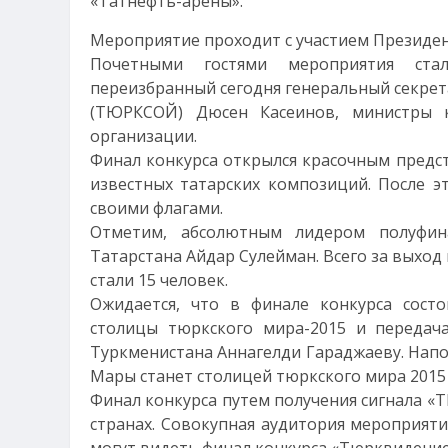
«Татнефть-арены».
Мероприятие проходит с участием Президен
Почетными гостями мероприятия ста
переизбранный сегодня генеральный секре
(ТЮРКСОЙ) Дюсен Касеинов, министры к
организации.
Финал конкурса открылся красочным предс
известных татарских композиций. После э
своими флагами.
Отметим, абсолютным лидером полуфина
Татарстана Айдар Сулейман. Всего за выход
стали 15 человек.
Ожидается, что в финале конкурса сост
столицы тюркского мира-2015 и передач
Туркменистана Аннагелди Гараджаеву. Напом
Мары станет столицей тюркского мира 2015 
Финал конкурса путем получения сигнала «Т
странах. Совокупная аудитория мероприяти