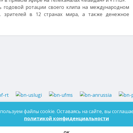
» в прямом эфире на телеканалах «Майдан» и «ТНВ».
ь годовой ротации своего клипа на международном
. зрителей в 12 странах мира, а также денежное
37-97-99
E-mail:
an-tatarstan@yandex.ru
пользуем файлы cookie. Оставаясь на сайте, вы соглашае
ДЛЯ 
7-97-90
E-mail:
mk.ddn@tatar.ru
политикой конфиденциальности
OK