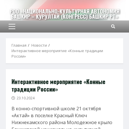
Перейти
к
РОО «НАЦИОНАЛЬНО-КУЛЬТУРНАЯ АВТОНОМИЯ
БАШКИР – КУРУЛТАЙ (КОНГРЕСС) БАШКИР РТ»
содержимому
Основное
меню
Главная
Новости
Интерактивное мероприятие «Конные традиции
России»
Интерактивное мероприятие «Конные
традиции России»
23.10.2024
В конно-спортивной школе 21 октября
«Актай» в поселке Красный Ключ
Нижнекамского района Молодежное крыло