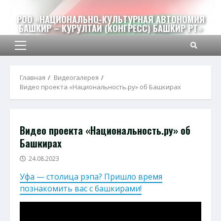
Перейти
к
РОО «НАЦИОНАЛЬНО-КУЛЬТУРНАЯ АВТОНОМИЯ
БАШКИР – КУРУЛТАЙ (КОНГРЕСС) БАШКИР РТ»
содержимому
Основное
меню
Главная
Видеогалерея
Видео проекта «Национальность.ру» об Башкирах
Видео проекта «Национальность.ру» об
Башкирах
24.08.2023
Уфа — столица рэпа? Пришло время
познакомить вас с башкирами!