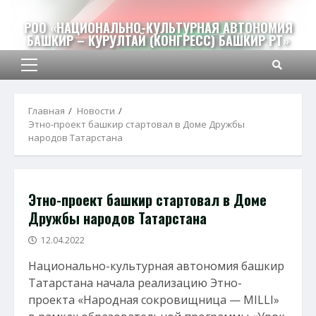
Перейти
к
РОО «НАЦИОНАЛЬНО-КУЛЬТУРНАЯ АВТОНОМИЯ
БАШКИР – КУРУЛТАЙ (КОНГРЕСС) БАШКИР РТ»
содержимому
Основное
меню
Главная
Новости
Этно-проект башкир стартовал в Доме Дружбы
народов Татарстана
Этно-проект башкир стартовал в Доме
Дружбы народов Татарстана
12.04.2022
Национально-культурная автономия башкир
Татарстана начала реализацию Этно-
проекта «Народная сокровищница — MILLI»