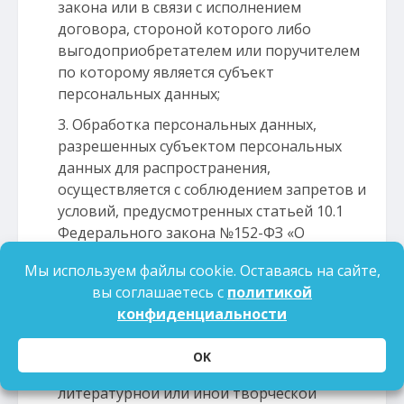
закона или в связи с исполнением
договора, стороной которого либо
выгодоприобретателем или поручителем
по которому является субъект
персональных данных;
Обработка персональных данных,
разрешенных субъектом персональных
данных для распространения,
осуществляется с соблюдением запретов и
условий, предусмотренных статьей 10.1
Федерального закона №152-ФЗ «О
персональных данных»;
Мы используем файлы cookie. Оставаясь на сайте,
Учреждение осуществляет обработку
вы соглашаетесь с
политикой
персональных данных для статистических
конфиденциальности
или иных исследовательских целей, для
осуществления профессиональной
OK
деятельности журналиста либо научной,
литературной или иной творческой