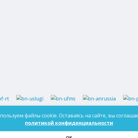
37-97-99
E-mail:
an-tatarstan@yandex.ru
пользуем файлы cookie. Оставаясь на сайте, вы соглашае
ДЛЯ 
7-97-90
E-mail:
mk.ddn@tatar.ru
политикой конфиденциальности
OK