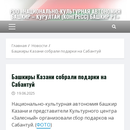
Перейти
к
РОО «НАЦИОНАЛЬНО-КУЛЬТУРНАЯ АВТОНОМИЯ
БАШКИР – КУРУЛТАЙ (КОНГРЕСС) БАШКИР РТ»
содержимому
Основное
меню
Главная
Новости
Башкиры Казани собрали подарки на Сабантуй
Башкиры Казани собрали подарки на
Сабантуй
19.06.2025
Национально-культурная автономия башкир
Казани и представители Культурного центра
«Залесный» организовали сбор подарков на
Сабантуй. (
ФОТО
)