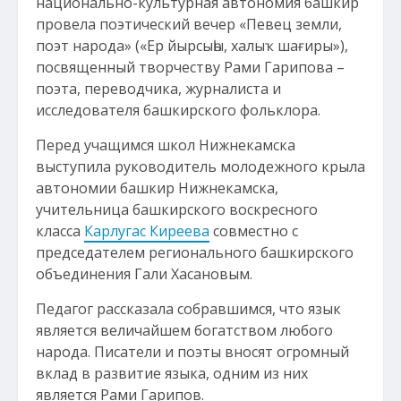
национально-культурная автономия башкир
провела поэтический вечер «Певец земли,
поэт народа» («Ер йырсыһы, халыҡ шағиры»),
посвященный творчеству Рами Гарипова –
поэта, переводчика, журналиста и
исследователя башкирского фольклора.
Перед учащимся школ Нижнекамска
выступила руководитель молодежного крыла
автономии башкир Нижнекамска,
учительница башкирского воскресного
класса
Карлугас Киреева
совместно с
председателем регионального башкирского
объединения Гали Хасановым.
Педагог рассказала собравшимся, что язык
является величайшем богатством любого
народа. Писатели и поэты вносят огромный
вклад в развитие языка, одним из них
является Рами Гарипов.