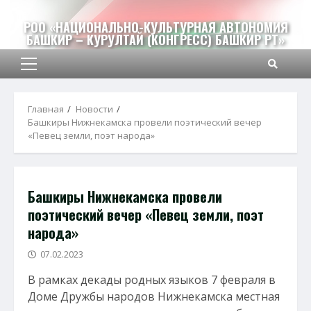
Перейти
к
РОО «НАЦИОНАЛЬНО-КУЛЬТУРНАЯ АВТОНОМИЯ
БАШКИР – КУРУЛТАЙ (КОНГРЕСС) БАШКИР РТ»
содержимому
Основное
меню
Главная
Новости
Башкиры Нижнекамска провели поэтический вечер
«Певец земли, поэт народа»
Башкиры Нижнекамска провели
поэтический вечер «Певец земли, поэт
народа»
07.02.2023
В рамках декады родных языков 7 февраля в
Доме Дружбы народов Нижнекамска местная