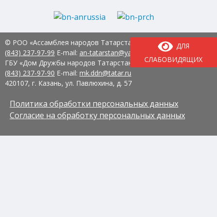
© РОО «Ассамблея народов Татарстана» Тел.:
8
ДЛЯ
(843) 237-97-99
E-mail:
an-tatarstan@yandex.ru
СЛАБОВИДЯЩИХ
ГБУ «Дом Дружбы народов Татарстана» Тел.:
8
(843) 237-97-90
E-mail:
mk.ddn@tatar.ru
420107, г. Казань, ул. Павлюхина, д. 57
Политика обработки персональных данных
Согласие на обработку персональных данных