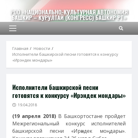
Перейти
к
РОО «НАЦИОНАЛЬНО-КУЛЬТУРНАЯ АВТОНОМИЯ
БАШКИР – КУРУЛТАЙ (КОНГРЕСС) БАШКИР РТ»
содержимому
Основное
меню
Главная
Новости
Исполнители башкирской песни готовятся к конкурсу
«Ирэндек мондары»
Исполнители башкирской песни
готовятся к конкурсу «Ирэндек мондары»
19.04.2018
(19 апреля 2018)
В Башкортостане пройдет
Межрегиональный конкурс исполнителей
башкирской песни «Ирәндек моңдары».