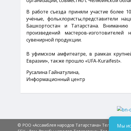
организации, совместно с Челябинской обл
В работе съезда приняли участие более 10
учёные, фольклористы,представители на
Башкортостан и Татарстана. Вниманию 
произведений мастеров-изготовителей 
сувенирной продукции.
В уфимском амфитеатре, в рамках крупне
Евразии», также прошло «UFA-Kuraifest».
Русалина Гайнатулина,
Информационный центр
© РОО «Ассамблея народов Татарстана» Тел.:
8 (843) 2
Мы ис