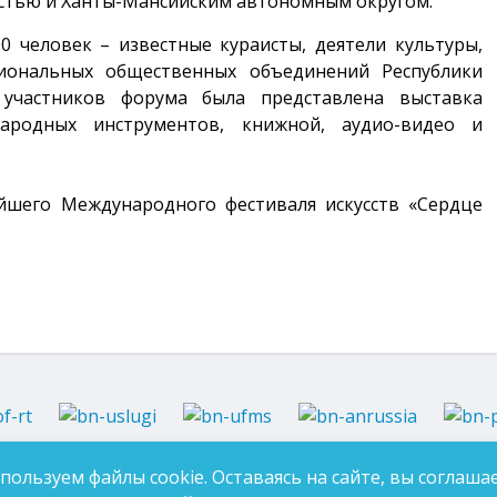
астью и Ханты-Мансийским автономным округом.
0 человек – известные кураисты, деятели культуры,
циональных общественных объединений Республики
участников форума была представлена выставка
народных инструментов, книжной, аудио-видео и
йшего Международного фестиваля искусств «Сердце
37-97-99
E-mail:
an-tatarstan@yandex.ru
пользуем файлы cookie. Оставаясь на сайте, вы соглашае
ДЛЯ 