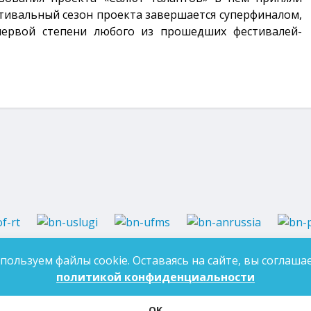
стивальный сезон проекта завершается суперфиналом,
ервой степени любого из прошедших фестивалей-
37-97-99
E-mail:
an-tatarstan@yandex.ru
пользуем файлы cookie. Оставаясь на сайте, вы соглашае
ДЛЯ 
7-97-90
E-mail:
mk.ddn@tatar.ru
политикой конфиденциальности
OK