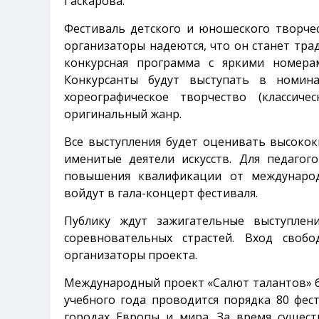
Гаскарова.
Фестиваль детского и юношеского творчес
организаторы надеются, что он станет тр
конкурсная программа с яркими номерам
Конкурсанты будут выступать в номинац
хореографическое творчество (классиче
оригинальный жанр.
Все выступления будет оценивать высоко
именитые деятели искусств. Для педагог
повышения квалификации от международ
войдут в гала-концерт фестиваля.
Публику ждут зажигательные выступлен
соревновательных страстей. Вход своб
организаторы проекта.
Международный проект «Салют талантов» бы
учебного года проводится порядка 80 фес
городах Европы и мира. За время сущес