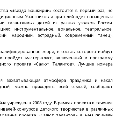
тва «Звезда Башкирии» состоится в первый раз, но
адиционным. Участников и зрителей ждет насыщенная
и талантливых детей из разных уголков России.
иях: инструментальное, вокальное, театральное,
ский, народный, эстрадный, современный танец),
квалифицированное жюри, в состав которого войдут
ов пройдет мастер-класс, включенный в программу
ного проекта «Салют Талантов». Лучшие номера
ия, захватывающая атмосфера праздника и накал
одный, можно приходить всей семьей, сообщают
л учрежден в 2008 году. В рамках проекта в течение
тивалей-конкурсов детского творчества в различных
твования проекта «Салют талантов» в нем приняли