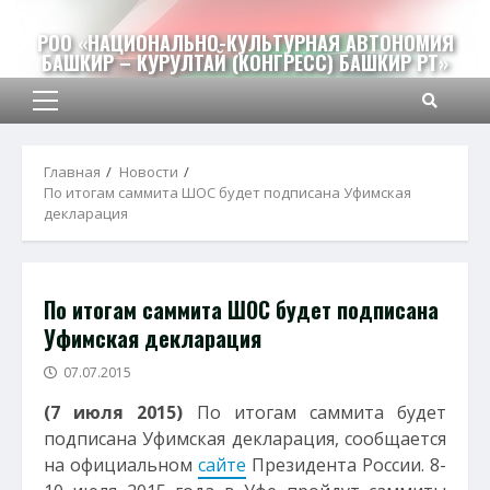
Перейти
к
РОО «НАЦИОНАЛЬНО-КУЛЬТУРНАЯ АВТОНОМИЯ
БАШКИР – КУРУЛТАЙ (КОНГРЕСС) БАШКИР РТ»
содержимому
Основное
меню
Главная
Новости
По итогам саммита ШОС будет подписана Уфимская
декларация
По итогам саммита ШОС будет подписана
Уфимская декларация
07.07.2015
(7 июля 2015)
По итогам саммита будет
подписана Уфимская декларация, сообщается
на официальном
сайте
Президента России. 8-