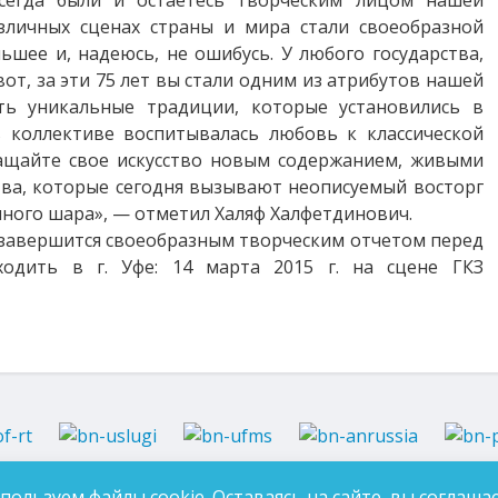
всегда были и остаетесь творческим лицом нашей
азличных сценах страны и мира стали своеобразной
ьшее и, надеюсь, не ошибусь. У любого государства,
вот, за эти 75 лет вы стали одним из атрибутов нашей
ть уникальные традиции, которые установились в
в коллективе воспитывалась любовь к классической
ащайте свое искусство новым содержанием, живыми
тва, которые сегодня вызывают неописуемый восторг
емного шара», — отметил Халяф Халфетдинович.
 завершится своеобразным творческим отчетом перед
одить в г. Уфе: 14 марта 2015 г. на сцене ГКЗ
37-97-99
E-mail:
an-tatarstan@yandex.ru
пользуем файлы cookie. Оставаясь на сайте, вы соглашае