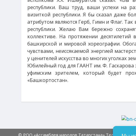
исполкома Х.Х. Ишмуратов сказал: «Вы 
республики. Ваш труд, ваши успехи на р
визиткой республики. Я бы сказал даже бол
атрибутом являются Герб, Гимн и Флаг. Так 
республики. Желаю Вам бережно сохраня
коллективе. На протяжении десятилетий 
башкирской и мировой хореографии. Обог
чувствами, неиссякаемой энергией мастерс
у ценителей искусства во многих уголках з
Юбилейный год для ГААНТ им. Ф. Гаскарова
уфимским зрителем, который будет прох
«Башкортостан».
© РОО «Ассамблея народов Татарстана» Тел.:
8 (843) 2
Мы ис