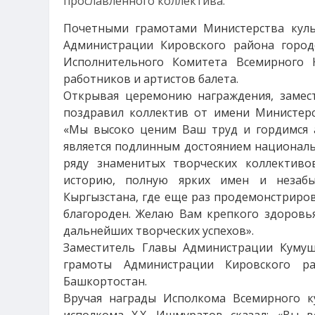
прославленного коллектива.
Почетными грамотами Министерства культ
Администрации Кировского района город
Исполнительного Комитета Всемирного
работников и артистов балета.
Открывая церемонию награждения, замес
поздравил коллектив от имени Министерс
«Мы высоко ценим Ваш труд и гордимся 
является подлинным достоянием националь
ряду знаменитых творческих коллективо
историю, полную ярких имен и незабы
Кыргызстана, где еще раз продемонстрирова
благороден. Желаю Вам крепкого здоровья
дальнейших творческих успехов».
Заместитель Главы Администрации Куму
грамоты Администрации Кировского ра
Башкортостан.
Вручая награды Исполкома Всемирного к