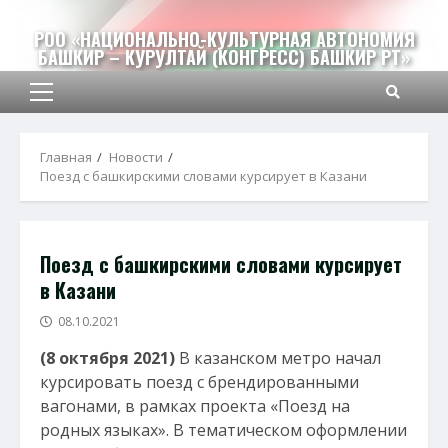
Перейти
к
РОО «НАЦИОНАЛЬНО-КУЛЬТУРНАЯ АВТОНОМИЯ
БАШКИР – КУРУЛТАЙ (КОНГРЕСС) БАШКИР РТ»
содержимому
Основное
меню
Главная
Новости
Поезд с башкирскими словами курсирует в Казани
Поезд с башкирскими словами курсирует
в Казани
08.10.2021
(8 октября 2021)
В казанском метро начал
курсировать поезд с брендированными
вагонами, в рамках проекта «Поезд на
родных языках». В тематическом оформлении