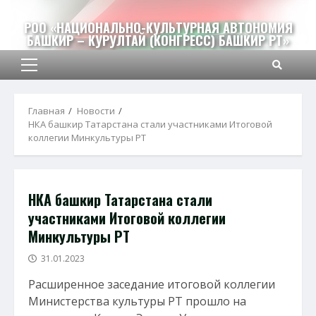
Перейти
к
РОО «НАЦИОНАЛЬНО-КУЛЬТУРНАЯ АВТОНОМИЯ
БАШКИР – КУРУЛТАЙ (КОНГРЕСС) БАШКИР РТ»
содержимому
Основное
меню
Главная
Новости
НКА башкир Татарстана стали участниками Итоговой
коллегии Минкультуры РТ
НКА башкир Татарстана стали
участниками Итоговой коллегии
Минкультуры РТ
31.01.2023
Расширенное заседание итоговой коллегии
Министерства культуры РТ прошло на