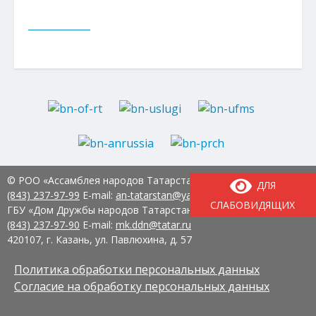
© РОО «Ассамблея народов Татарстана» Тел.:
8
ДЛЯ
(843) 237-97-99
E-mail:
an-tatarstan@yandex.ru
СЛАБОВИДЯЩИХ
ГБУ «Дом Дружбы народов Татарстана» Тел.:
8
(843) 237-97-90
E-mail:
mk.ddn@tatar.ru
420107, г. Казань, ул. Павлюхина, д. 57
Политика обработки персональных данных
Согласие на обработку персональных данных