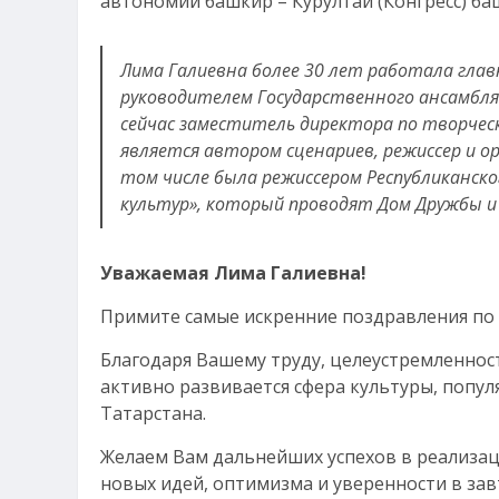
автономии башкир – Курултай (Конгресс) б
Лима Галиевна более 30 лет работала гл
руководителем Государственного ансамбля 
сейчас заместитель директора по творчес
является автором сценариев, режиссер и о
том числе была режиссером Республиканск
культур», который проводят Дом Дружбы и
Уважаемая Лима Галиевна!
Примите самые искренние поздравления по 
Благодаря Вашему труду, целеустремленнос
активно развивается сфера культуры, попу
Татарстана.
Желаем Вам дальнейших успехов в реализац
новых идей, оптимизма и уверенности в за