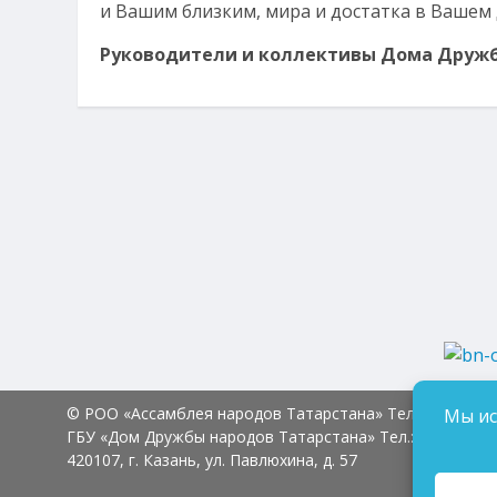
и Вашим близким, мира и достатка в Вашем 
Руководители и коллективы Дома Дружб
© РОО «Ассамблея народов Татарстана» Тел.:
8 (843) 2
Мы ис
ГБУ «Дом Дружбы народов Татарстана» Тел.:
8 (843) 23
420107, г. Казань, ул. Павлюхина, д. 57