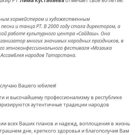
ашкир РТ
Лима Кустабаева
отмечает свое 80-летие.
авным хормейстером и художественным
песни и танца РТ. В 2000 году стала директором, а
кой работе культурного центра «Сайдаш». Она
рганизатор многих значимых народных праздников, в
ого этноконфессионального фестиваля «Мозаика
 Ассамблея народов Татарстана.
случаю Вашего юбилея!
ти и высочайшему профессионализму в республике
ляризируются аутентичные традиции народов
ии всех Ваших планов и надежд, воплощения в жизнь
втрашнем дне, крепкого здоровья и благополучия Вам