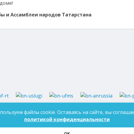
доме!
ы и Ассамблеи народов Татарстана
37-97-99
E-mail:
an-tatarstan@yandex.ru
пользуем файлы cookie. Оставаясь на сайте, вы соглашае
ДЛЯ 
7-97-90
E-mail:
mk.ddn@tatar.ru
политикой конфиденциальности
OK