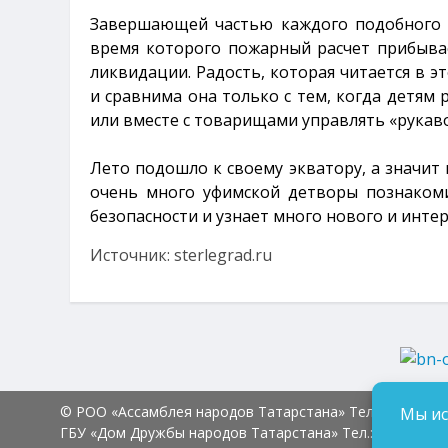
Завершающей частью каждого подобного м
время которого пожарный расчет прибывае
ликвидации. Радость, которая читается в э
и сравнима она только с тем, когда детям
или вместе с товарищами управлять «рука
Лето подошло к своему экватору, а значит
очень много уфимской детворы познакоми
безопасности и узнает много нового и инте
Источник: sterlegrad.ru
© РОО «Ассамблея народов Татарстана» Тел.:
8 (843) 2
Мы ис
ГБУ «Дом Дружбы народов Татарстана» Тел.:
8 (843) 23