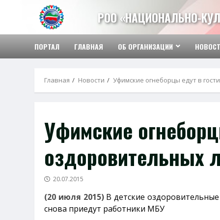
Перейти
РОО «НАЦИОНАЛЬНО-КУЛ
к
содержимому
ПОРТАЛ
ГЛАВНАЯ
ОБ ОРГАНИЗАЦИИ
НОВОС
Главная
Новости
Уфимские огнеборцы едут в гост
Уфимские огнеборцы
оздоровительных л
20.07.2015
(20 июля 2015)
В детские оздоровительные л
снова приедут работники МБУ