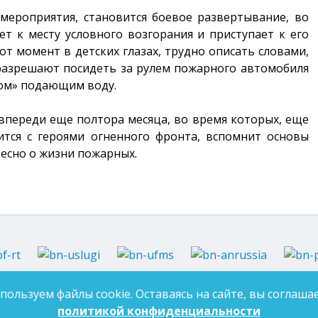
ероприятия, становится боевое развертывание, во
т к месту условного возгорания и приступает к его
тот момент в детских глазах, трудно описать словами,
 разрешают посидеть за рулем пожарного автомобиля
вом» подающим воду.
 впереди еще полтора месяца, во время которых, еще
тся с героями огненного фронта, вспомнит основы
ресно о жизни пожарных.
37-97-99
E-mail:
an-tatarstan@yandex.ru
пользуем файлы cookie. Оставаясь на сайте, вы соглашае
ДЛЯ 
7-97-90
E-mail:
mk.ddn@tatar.ru
политикой конфиденциальности