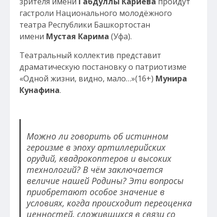
зрителя имени
Габдуллы Кариева
пройдут
гастроли Национального молодёжного
театра Республики Башкортостан
имени
Мустая Карима
(Уфа).
Театральный коллектив представит
драматическую постановку о патриотизме
«Одной жизни, видно, мало…»(16+)
Мунира
Кунафина
.
Можно ли говорить об истинном
героизме в эпоху артиллерийских
орудий, квадрокоптеров и высоких
технологий? В чём заключается
величие нашей Родины? Эти вопросы
приобретают особое значение в
условиях, когда происходит переоценка
ценностей, сложившихся в связи со