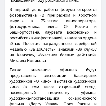
посвященная Году российского кино.
В первый день работы форума откроется
фотовыставка «В прекрасном и яростном
мире…» к 75-летию кинооператора,
фотохудожника, члена СК России и
Башкортостана, лауреата всесоюзных и
российских кинофестивалей, кавалера ордена
«Знак Почета», награжденного серебряной
медалью «За доблесть», знаками «За службу
на Кавказе», «Участник боевых действий»
Михаила Новикова.
Также вниманию уфимцев будут
представлены экспозиции башкирских
художников «О кино», выставка художников
кино (в том числе отдельный стенд,
посвященный творчеству уфимца,
художника-постановщика оскароносного
фильма «Дерсу Узала» Юрия Ракши и