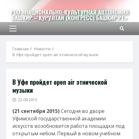
Перейти
к
РОО «НАЦИОНАЛЬНО-КУЛЬТУРНАЯ АВТОНОМИЯ
БАШКИР – КУРУЛТАЙ (КОНГРЕСС) БАШКИР РТ»
содержимому
Основное
меню
Главная
Новости
В Уфе пройдет open air этнической музыки
В Уфе пройдет open air этнической
музыки
22.09.2015
(21 сентября 2015)
Сегодня во дворе
Уфимской государственной академии
искусств возобновится работа площадки под
открытым небом. Первый в новом учебном